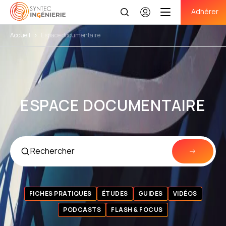
Adhérer
Se
connecter
Accueil
>
Espace documentaire
ESPACE DOCUMENTAIRE
FICHES PRATIQUES
ÉTUDES
GUIDES
VIDÉOS
PODCASTS
FLASH & FOCUS