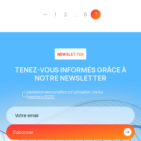
1
2
…
6
7
NEWSLETTER
TENEZ-VOUS INFORMÉS GRÂCE À
NOTRE NEWSLETTER
Validation des conditions d’utilisation, lire les
mentions RGPD
S'abonner