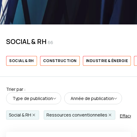
SOCIAL & RH
66
SOCIAL & RH
CONSTRUCTION
INDUSTRIE & ÉNERGIE
Trier par :
Type de publication
Année de publication
Social & RH
Ressources conventionnelles
Effacer l