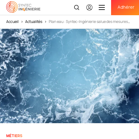
Adhérer
Se
connecter
Accueil
>
Actualités
>
Plan eau : Syntec-Ingénierie salue des mesures
ambitieuses et nécessaires au regard de l’urgence climatique
MÉTIERS