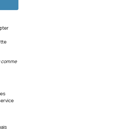
pter
ette
as comme
ies
service
mais