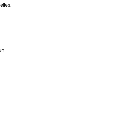
elles,
 en