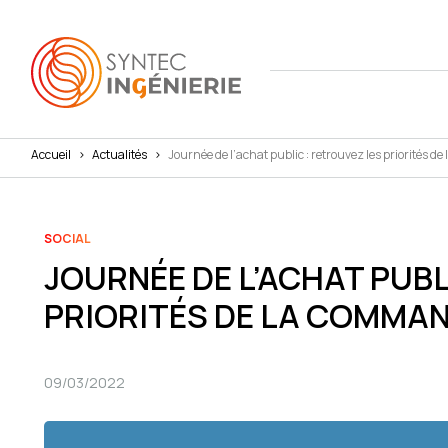
Accueil
>
Actualités
>
Journée de l’achat public : retrouvez les priorités
Nous co
Actuali
Attract
L'annua
Agenda
Avantag
SOCIAL
JOURNÉE DE L’ACHAT PUBL
Notre fe
Presse
Interna
PRIORITÉS DE LA COMMAN
Nos cha
Juridiq
Social 
09/03/2022