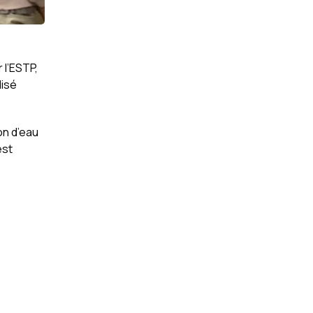
 l’ESTP,
lisé
on d’eau
est