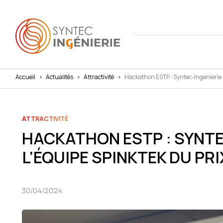
Accueil
>
Actualités
>
Attractivité
>
Hackathon ESTP : Syntec-Ingénierie 
Nous co
Actuali
Attract
L'annua
Agenda
Avantag
ATTRACTIVITÉ
HACKATHON ESTP : SYNT
Notre fe
Presse
Interna
L’ÉQUIPE SPINKTEK DU PR
Nos cha
Juridiq
Social 
30/04/2024