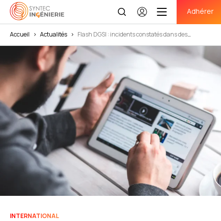
Adhérer
Se
connecter
Accueil
>
Actualités
>
Flash DGSI : incidents constatés dans des
structures de recherche sensibles en lien avec des chercheurs étrangers
INTERNATIONAL