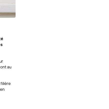
,
té
es
ur
sont au
filière
 en