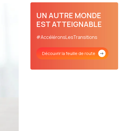
en échanges et en décisions
UN AUTRE MONDE
EST ATTEIGNABLE
#AccéléronsLesTransitions
Découvrir la feuille de route