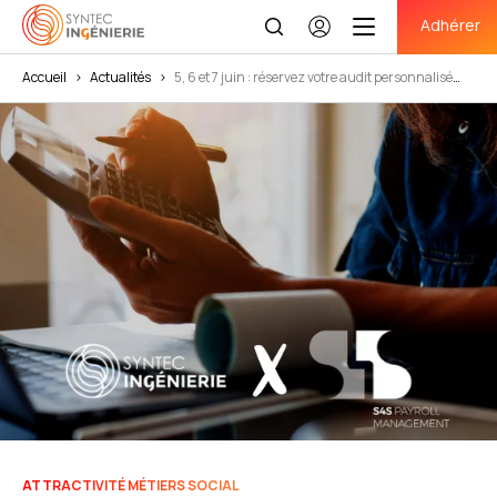
Adhérer
Se
connecter
Accueil
>
Actualités
>
5, 6 et 7 juin : réservez votre audit personnalisé
« Changement de convention collective »
ATTRACTIVITÉ MÉTIERS SOCIAL