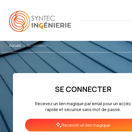
Accueil
>
Se connecter
Nous co
Actuali
Attract
L'annua
Agenda
Avantag
Notre fe
Presse
Interna
SE CONNECTER
Nos cha
Juridiq
Recevez un lien magique par email pour un accès
Social 
rapide et sécurisé sans mot de passe.
Recevoir un lien magique