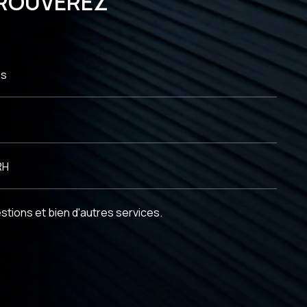
 TROUVEREZ
en échanges et en décisions
es
RH
estions et bien d'autres services.