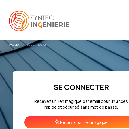
Accueil
>
Se connecter
Nous co
Actuali
Attract
L'annua
Agenda
Avantag
Notre fe
Presse
Interna
SE CONNECTER
Nos cha
Juridiq
Recevez un lien magique par email pour un accès
Social 
rapide et sécurisé sans mot de passe.
Recevoir un lien magique