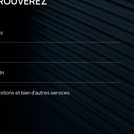
 TROUVEREZ
en échanges et en décisions
es
RH
estions et bien d'autres services.