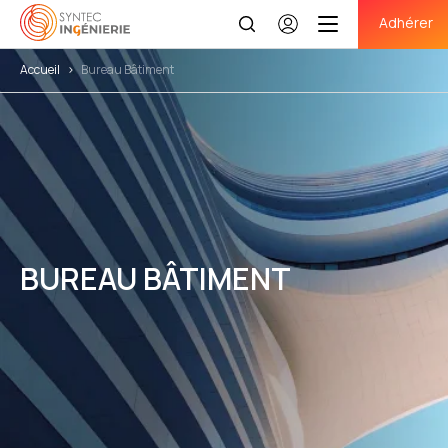
Adhérer
Se
connecter
Accueil
>
Bureau Bâtiment
BUREAU BÂTIMENT